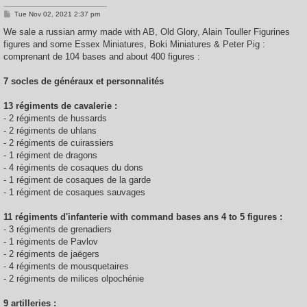
P
Tue Nov 02, 2021 2:37 pm
o
s
We sale a russian army made with AB, Old Glory, Alain Touller Figurines
t
figures and some Essex Miniatures, Boki Miniatures & Peter Pig :
comprenant de 104 bases and about 400 figures :
7 socles de généraux et personnalités
13 régiments de cavalerie :
- 2 régiments de hussards
- 2 régiments de uhlans
- 2 régiments de cuirassiers
- 1 régiment de dragons
- 4 régiments de cosaques du dons
- 1 régiment de cosaques de la garde
- 1 régiment de cosaques sauvages
11 régiments d'infanterie with command bases ans 4 to 5 figures :
- 3 régiments de grenadiers
- 1 régiments de Pavlov
- 2 régiments de jaëgers
- 4 régiments de mousquetaires
- 2 régiments de milices olpochénie
9 artilleries :